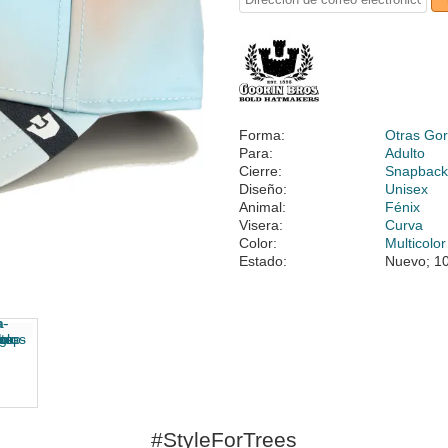
Forma:
Otras Gor
Para:
Adulto
Cierre:
Snapbac
Diseño:
Unisex
Animal:
Fénix
Visera:
Curva
Color:
Multicolor
Estado:
Nuevo; 10
#StyleForTrees