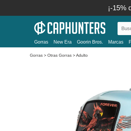
¡-15% 
Gorras
New Era
Goorin Bros.
Marcas
P
Gorras
>
Otras Gorras
>
Adulto