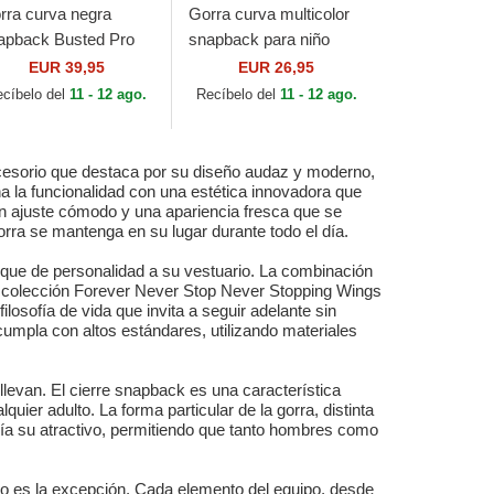
rra curva negra
Gorra curva multicolor
apback Busted Pro
snapback para niño
 Detroit Red Wings
Food Bacon Basic de
EUR 39,95
EUR 26,95
L de Mitchell & Ness
Djinns
ecíbelo del
11 - 12 ago.
Recíbelo del
11 - 12 ago.
cesorio que destaca por su diseño audaz y moderno,
a la funcionalidad con una estética innovadora que
 un ajuste cómodo y una apariencia fresca que se
orra se mantenga en su lugar durante todo el día.
toque de personalidad a su vestuario. La combinación
 la colección Forever Never Stop Never Stopping Wings
ilosofía de vida que invita a seguir adelante sin
cumpla con altos estándares, utilizando materiales
llevan. El cierre snapback es una característica
ier adulto. La forma particular de la gorra, distinta
lía su atractivo, permitiendo que tanto hombres como
no es la excepción. Cada elemento del equipo, desde