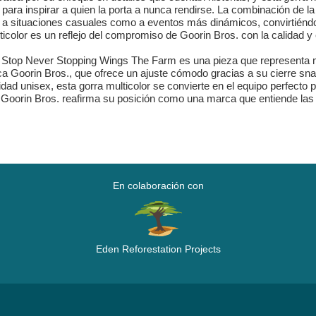
para inspirar a quien la porta a nunca rendirse. La combinación de l
 a situaciones casuales como a eventos más dinámicos, convirtiéndo
icolor es un reflejo del compromiso de Goorin Bros. con la calidad y e
r Stop Never Stopping Wings The Farm es una pieza que represent
rca Goorin Bros., que ofrece un ajuste cómodo gracias a su cierre sn
idad unisex, esta gorra multicolor se convierte en el equipo perfect
a, Goorin Bros. reafirma su posición como una marca que entiende la
En colaboración con
Eden Reforestation Projects