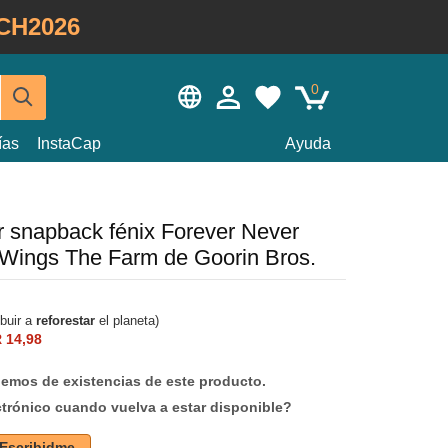
CH2026
0
ías
InstaCap
Ayuda
or snapback fénix Forever Never
 Wings The Farm de Goorin Bros.
ibuir a
reforestar
el planeta)
 14,98
mos de existencias de este producto.
ctrónico cuando vuelva a estar disponible?
Escribidme