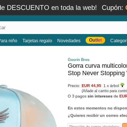
de DESCUENTO en toda la web!
Cupón:
Outlet
ara niño
Tarjetas regalo
Novedades
Categor
Goorin Bros.
Gorra curva multicol
Stop Never Stopping
Precio:
EUR 44,95
1 x árbol
(Añade al carrito para contr
O 3 pagos
sin intereses
de
EUR
En estos momentos no dispone
¿Quieres recibir un correo ele