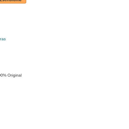
ras
k
0% Original