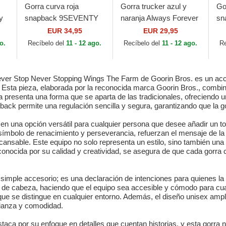
Gorra curva roja
Gorra trucker azul y
Go
y
snapback 9SEVENTY
naranja Always Forever
sn
The
Stretch Snap Stated de
HFT de Coastal
de
EUR 34,95
EUR 29,95
.
Detroit Red Wings NHL
NH
o.
Recíbelo del
11 - 12 ago.
Recíbelo del
11 - 12 ago.
R
de New Era
ever Stop Never Stopping Wings The Farm de Goorin Bros. es un ac
o. Esta pieza, elaborada por la reconocida marca Goorin Bros., combin
ra presenta una forma que se aparta de las tradicionales, ofreciendo
pback permite una regulación sencilla y segura, garantizando que la g
te en una opción versátil para cualquier persona que desee añadir un 
un símbolo de renacimiento y perseverancia, refuerzan el mensaje de
cansable. Este equipo no solo representa un estilo, sino también una f
conocida por su calidad y creatividad, se asegura de que cada gorra 
simple accesorio; es una declaración de intenciones para quienes la 
s de cabeza, haciendo que el equipo sea accesible y cómodo para cualqu
 que se distingue en cualquier entorno. Además, el diseño unisex amp
fianza y comodidad.
aca por su enfoque en detalles que cuentan historias, y esta gorra 