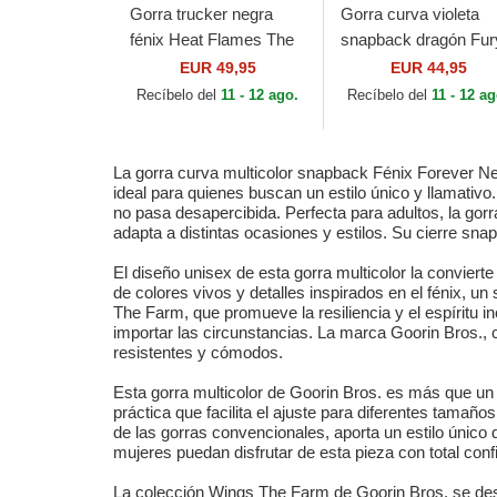
Gorra trucker negra
Gorra curva violeta
fénix Heat Flames The
snapback dragón Fur
Farm de Goorin Bros.
Hell Hath No Wings 
EUR 49,95
EUR 44,95
Farm de Goorin Bros
Recíbelo del
11 - 12 ago.
Recíbelo del
11 - 12 ag
La gorra curva multicolor snapback Fénix Forever N
ideal para quienes buscan un estilo único y llamativ
no pasa desapercibida. Perfecta para adultos, la gor
adapta a distintas ocasiones y estilos. Su cierre sna
El diseño unisex de esta gorra multicolor la convier
de colores vivos y detalles inspirados en el fénix, 
The Farm, que promueve la resiliencia y el espíritu in
importar las circunstancias. La marca Goorin Bros., 
resistentes y cómodos.
Esta gorra multicolor de Goorin Bros. es más que un 
práctica que facilita el ajuste para diferentes tamaño
de las gorras convencionales, aporta un estilo único
mujeres puedan disfrutar de esta pieza con total con
La colección Wings The Farm de Goorin Bros. se dest