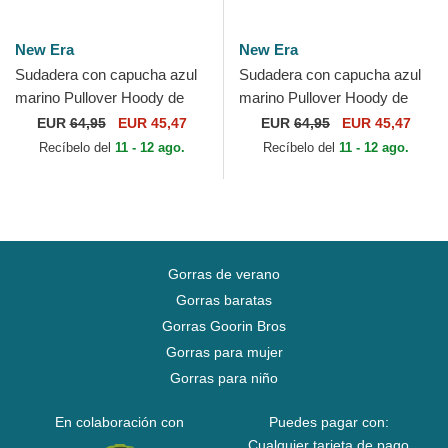
New Era
New Era
Sudadera con capucha azul
Sudadera con capucha azul
marino Pullover Hoody de
marino Pullover Hoody de
New Orleans Pelicans NBA
Denver Nuggets NBA de
EUR
64,95
EUR 45,47
EUR
64,95
EUR 45,47
de New Era
New Era
Recíbelo del
11 - 12 ago.
Recíbelo del
11 - 12 ago.
Gorras de verano
Gorras baratas
Gorras Goorin Bros
Gorras para mujer
Gorras para niño
En colaboración con
Puedes pagar con:
Cualquier tarjeta de pago