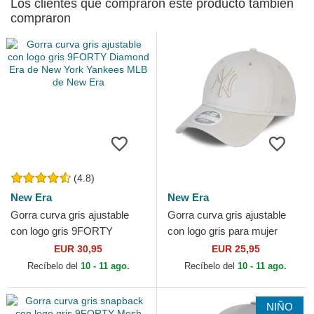
Los clientes que compraron este producto también
compraron
(4.8)
New Era
New Era
Gorra curva gris ajustable
Gorra curva gris ajustable
con logo gris 9FORTY
con logo gris para mujer
Diamond Era de New York
9FORTY Tonal de New York
EUR 30,95
EUR 25,95
Yankees MLB de New Era
Yankees MLB de New Era
Recíbelo del
10 - 11 ago.
Recíbelo del
10 - 11 ago.
NIÑO