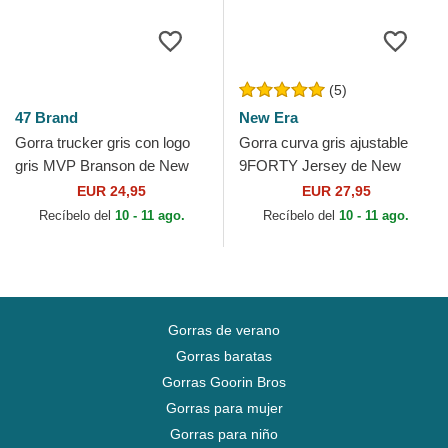
(5)
47 Brand
New Era
Gorra trucker gris con logo
Gorra curva gris ajustable
gris MVP Branson de New
9FORTY Jersey de New
York Yankees MLB de 47
York Yankees MLB de New
EUR 24,95
EUR 27,95
Brand
Era
Recíbelo del
10 - 11 ago.
Recíbelo del
10 - 11 ago.
Gorras de verano
Gorras baratas
Gorras Goorin Bros
Gorras para mujer
Gorras para niño