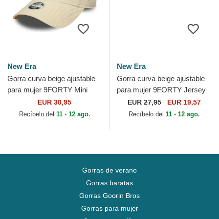
New Era
New Era
Gorra curva beige ajustable
Gorra curva beige ajustable
para mujer 9FORTY Mini
para mujer 9FORTY Jersey
Cord de New York Yankees
de New York Yankees MLB
EUR 30,95
EUR
27,95
EUR 19,57
MLB de New Era
de New Era
Recíbelo del
11 - 12 ago.
Recíbelo del
11 - 12 ago.
Gorras de verano
Gorras baratas
Gorras Goorin Bros
Gorras para mujer