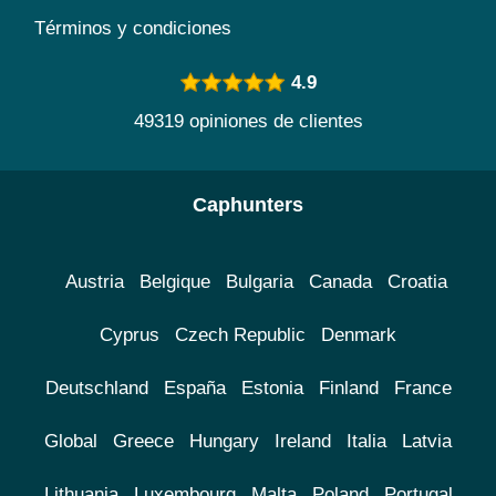
Términos y condiciones
4.9
49319 opiniones de clientes
Caphunters
Austria
Belgique
Bulgaria
Canada
Croatia
Cyprus
Czech Republic
Denmark
Deutschland
España
Estonia
Finland
France
Global
Greece
Hungary
Ireland
Italia
Latvia
Lithuania
Luxembourg
Malta
Poland
Portugal