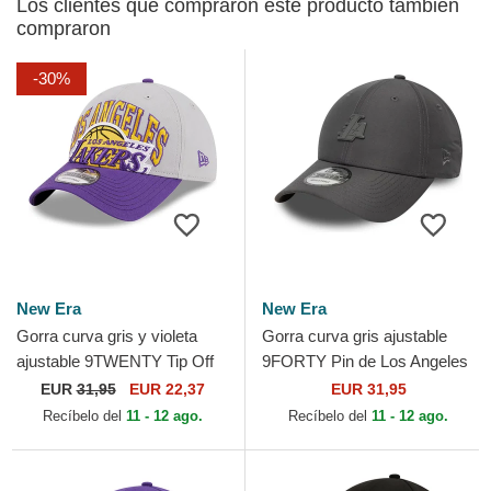
Los clientes que compraron este producto también
compraron
-30%
New Era
New Era
Gorra curva gris y violeta
Gorra curva gris ajustable
ajustable 9TWENTY Tip Off
9FORTY Pin de Los Angeles
2023 de Los Angeles Lakers
Lakers NBA de New Era
EUR
31,95
EUR 22,37
EUR 31,95
NBA de New Era
Recíbelo del
11 - 12 ago.
Recíbelo del
11 - 12 ago.