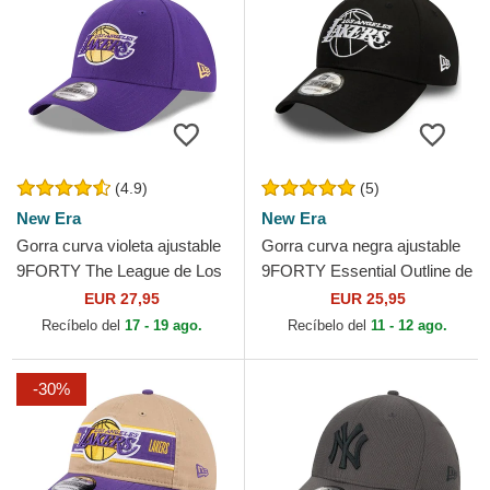
(4.9)
(5)
New Era
New Era
Gorra curva violeta ajustable
Gorra curva negra ajustable
9FORTY The League de Los
9FORTY Essential Outline de
Angeles Lakers NBA de New
Los Angeles Lakers NBA de
EUR 27,95
EUR 25,95
Era
New Era
Recíbelo del
17 - 19 ago.
Recíbelo del
11 - 12 ago.
-30%