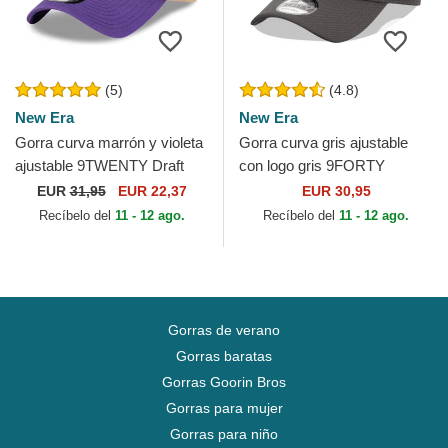
(5)
(4.8)
New Era
New Era
Gorra curva marrón y violeta
Gorra curva gris ajustable
ajustable 9TWENTY Draft
con logo gris 9FORTY
2024 de Los Angeles Lakers
Diamond Era de New York
EUR
31,95
EUR 22,37
EUR 30,95
NBA de New Era
Yankees MLB de New Era
Recíbelo del
11 - 12 ago.
Recíbelo del
11 - 12 ago.
Gorras de verano
Gorras baratas
Gorras Goorin Bros
Gorras para mujer
Gorras para niño