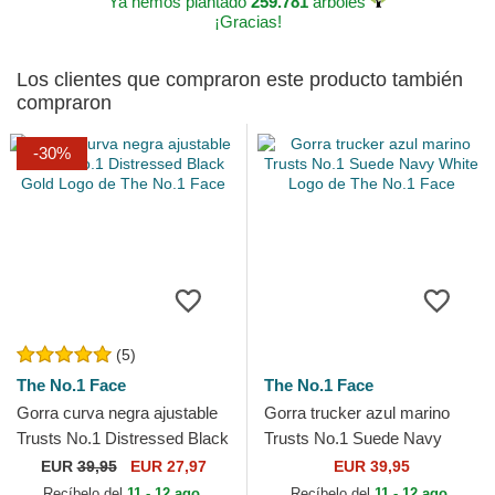
Ya hemos plantado
259.781
árboles
¡Gracias!
Los clientes que compraron este producto también
compraron
-30%
(5)
The No.1 Face
The No.1 Face
Gorra curva negra ajustable
Gorra trucker azul marino
Trusts No.1 Distressed Black
Trusts No.1 Suede Navy
Gold Logo de The No.1 Face
White Logo de The No.1 Face
EUR
39,95
EUR 27,97
EUR 39,95
Recíbelo del
11 - 12 ago.
Recíbelo del
11 - 12 ago.