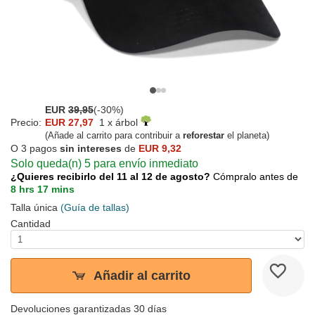
EUR
39,95
(-30%)
Precio:
EUR 27,97
1 x árbol
(Añade al carrito para contribuir a
reforestar
el planeta)
O 3 pagos
sin intereses
de
EUR 9,32
Solo queda(n) 5 para envío inmediato
¿Quieres recibirlo del 11 al 12 de agosto?
Cómpralo antes de
8 hrs 17 mins
Talla única
(Guía de tallas)
Cantidad
Añadir al carrito
Devoluciones garantizadas 30 días