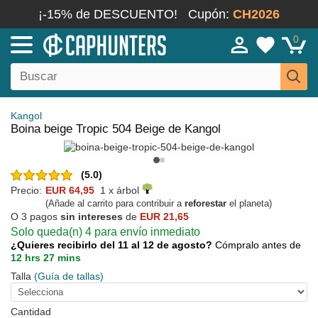
¡-15% de DESCUENTO!
Cupón:
CH2026
0
Kangol
Boina beige Tropic 504 Beige de Kangol
(5.0)
Precio:
EUR 64,95
1 x árbol
(Añade al carrito para contribuir a
reforestar
el planeta)
O 3 pagos
sin intereses
de
EUR 21,65
Solo queda(n) 4 para envío inmediato
¿Quieres recibirlo del 11 al 12 de agosto?
Cómpralo antes de
12 hrs 27 mins
Talla
(Guía de tallas)
Cantidad