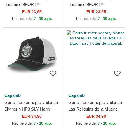
para niño 9FORTY
para niño 9FORTY
Wordmark de Hogwarts
Wordmark de Gryffindor
EUR 23,95
EUR 23,95
Harry Potter de New Era
Harry Potter de New Era
Recíbelo del
7 - 10 ago.
Recíbelo del
7 - 10 ago.
Capslab
Capslab
Gorra trucker negra y blanca
Gorra trucker negra y blanca
Slytherin HP3 SLY Harry
Las Reliquias de la Muerte
Potter de Capslab
HP3 DEA Harry Potter de
EUR 34,90
EUR 34,90
Capslab
Recíbelo del
7 - 10 ago.
Recíbelo del
7 - 10 ago.