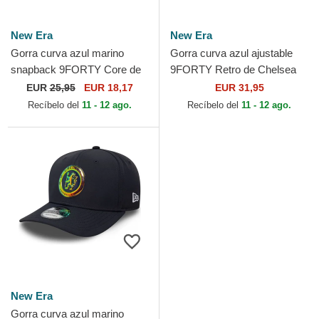
New Era
New Era
Gorra curva azul marino
Gorra curva azul ajustable
snapback 9FORTY Core de
9FORTY Retro de Chelsea
Chelsea Football Club
Football Club Premier League
EUR
25,95
EUR 18,17
EUR 31,95
Premier League de New Era
de New Era
Recíbelo del
11 - 12 ago.
Recíbelo del
11 - 12 ago.
New Era
Gorra curva azul marino